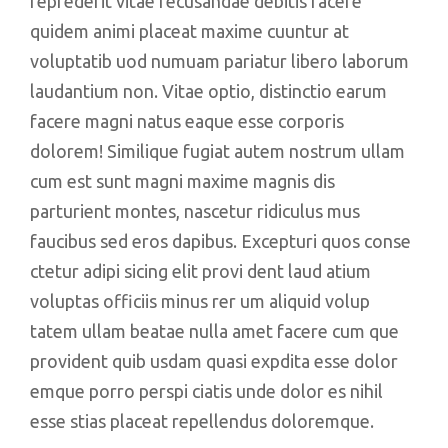
reprederit vitae recusandae debitis facere
quidem animi placeat maxime cuuntur at
voluptatib uod numuam pariatur libero laborum
laudantium non. Vitae optio, distinctio earum
facere magni natus eaque esse corporis
dolorem! Similique fugiat autem nostrum ullam
cum est sunt magni maxime magnis dis
parturient montes, nascetur ridiculus mus
faucibus sed eros dapibus. Excepturi quos conse
ctetur adipi sicing elit provi dent laud atium
voluptas officiis minus rer um aliquid volup
tatem ullam beatae nulla amet facere cum que
provident quib usdam quasi expdita esse dolor
emque porro perspi ciatis unde dolor es nihil
esse stias placeat repellendus doloremque.