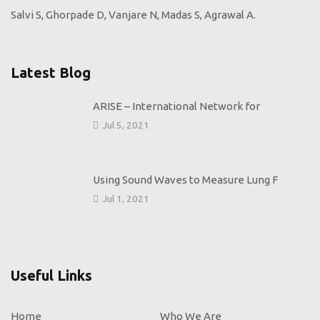
ERJ Open Res. 2023 Mar 27;9(2):00656-2022.
doi:
10.1183/23120541.00656-2022
. PMID: 37009017;
PMCID:
PMC10052579
Latest Blog
Z-Scores or Fixed Cut-Off Values to Interpret Oscillometry:
Opportunities from the LEAD Study
ARISE – International Network for
Jul 5, 2021
Salvi S, Ghorpade D.
Am J Respir Crit Care Med. 2024 Feb 16.
doi:
10.1164/rccm.202312-2222LE
. Epub ahead of print.
Using Sound Waves to Measure Lung F
PMID:
38364253
Jul 1, 2021
Useful Links
Home
Who We Are