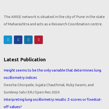
The ARISE network is situated in the city of Pune in the state
of Maharashtra and acts as a Research Coordination centre.
Latest Publication
Height seems to be the only variable that determines lung
oscillometry indices
Deesha Ghorpade, Sujata Chauthmal, Ruby Swami, and
Sundeep Salvi ERJ Open Res 2024
Interpreting lung oscillometry results: Z-scores or fixedcut-
off values?
Salvi S, Ghorpade D, Vanjare N, Madas S, Agrawal A.